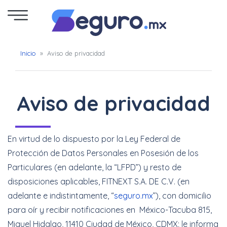
Seguro
Inicio
»
Aviso de privacidad
de
Autos
Aviso de privacidad
Seguro
para
En virtud de lo dispuesto por la Ley Federal de
Motos
Protección de Datos Personales en Posesión de los
Particulares (en adelante, la “LFPD”) y resto de
Cotizar
disposiciones aplicables, FITNEXT S.A. DE C.V. (en
Seguro
adelante e indistintamente, “
seguro.mx
”), con domicilio
para oír y recibir notificaciones en México-Tacuba 815,
para
Miguel Hidalgo, 11410 Ciudad de México, CDMX; le informa