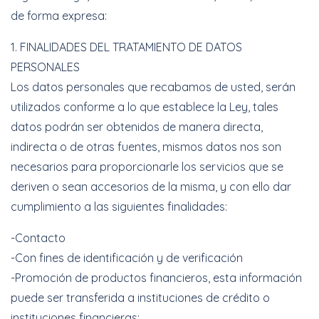
Uber
de forma expresa:
–
1. FINALIDADES DEL TRATAMIENTO DE DATOS
Chofer
PERSONALES
App
Los datos personales que recabamos de usted, serán
utilizados conforme a lo que establece la Ley, tales
Seguro
datos podrán ser obtenidos de manera directa,
indirecta o de otras fuentes, mismos datos nos son
de
necesarios para proporcionarle los servicios que se
Gastos
deriven o sean accesorios de la misma, y con ello dar
Médicos
cumplimiento a las siguientes finalidades:
Mayores
-Contacto
-Con fines de identificación y de verificación
Noticias
-Promoción de productos financieros, esta información
puede ser transferida a instituciones de crédito o
instituciones financieras: