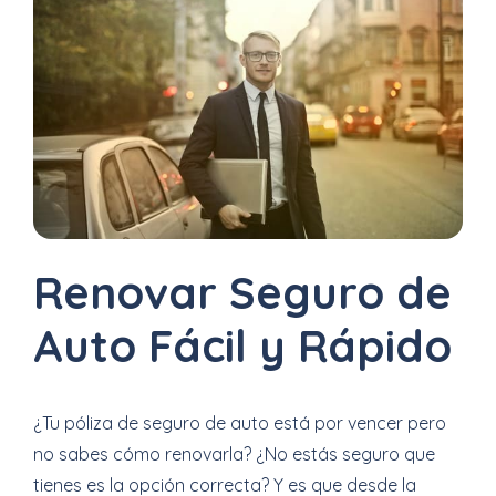
Uber
–
Chofer
App
Seguro
de
Gastos
Renovar Seguro de
Médicos
Auto Fácil y Rápido
Mayores
Noticias
¿Tu póliza de seguro de auto está por vencer pero
no sabes cómo renovarla? ¿No estás seguro que
tienes es la opción correcta? Y es que d
esde la