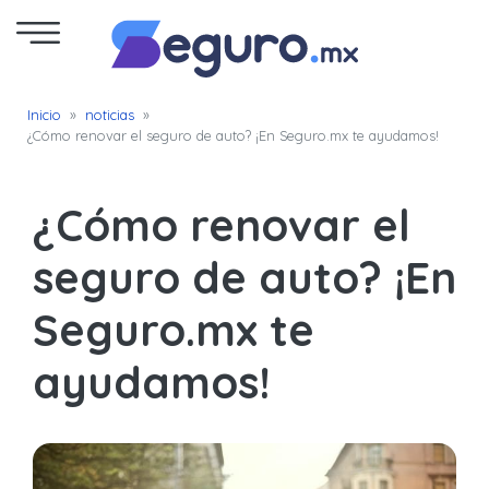
Seguro
Inicio
»
noticias
»
¿Cómo renovar el seguro de auto? ¡En Seguro.mx te ayudamos!
de
Autos
¿Cómo renovar el
Seguro
seguro de auto? ¡En
para
Seguro.mx te
Motos
ayudamos!
Cotizar
Seguro
para