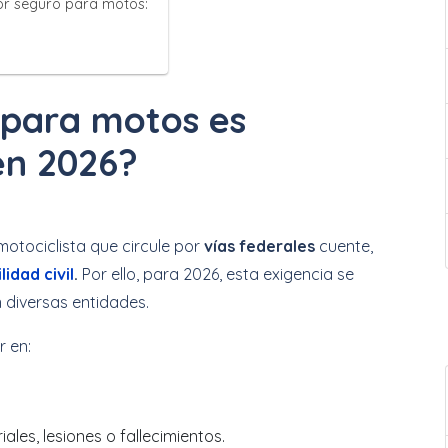
or seguro para motos:
 para motos es
 en 2026?
motociclista que circule por
vías federales
cuente,
idad civil
.
Por ello, para 2026, esta exigencia se
n diversas entidades.
r en:
les, lesiones o fallecimientos.