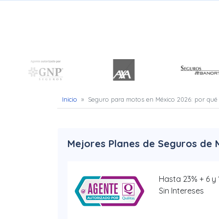
Uber
–
Chofer
App
Seguro
Inicio
»
Seguro para motos en México 2026: por qué c
de
Gastos
Médicos
Mejores Planes de Seguros de 
Mayores
Hasta 23% + 6 y
Noticias
Sin Intereses