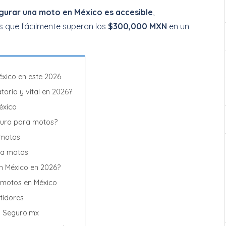
gurar una moto en México es accesible
,
s que fácilmente superan los
$300,000 MXN
en un
éxico en este 2026
orio y vital en 2026?
éxico
guro para motos?
 motos
ra motos
n México en 2026?
 motos en México
tidores
n Seguro.mx