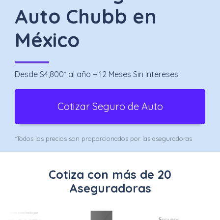
Uber
Auto Chubb en
–
México
Chofer
App
Desde $4,800* al año + 12 Meses Sin Intereses.
Seguro
de
Cotizar Seguro de Auto
Gastos
Médicos
*Todos los precios son proporcionados por las aseguradoras
Mayores
Cotiza con más de 20
Noticias
Aseguradoras