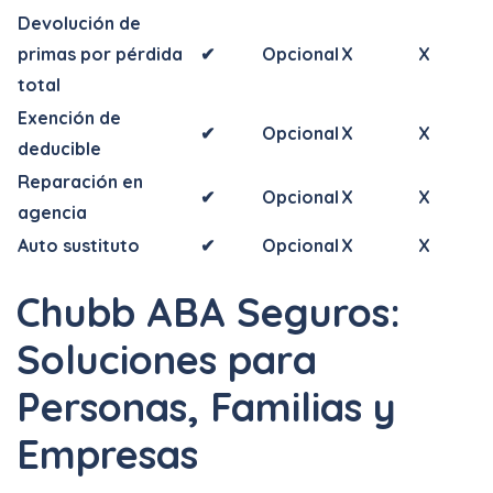
Devolución de
primas por pérdida
✔
Opcional
X
X
total
Exención de
✔
Opcional
X
X
deducible
Reparación en
✔
Opcional
X
X
agencia
Auto sustituto
✔
Opcional
X
X
Chubb ABA Seguros:
Soluciones para
Personas, Familias y
Empresas