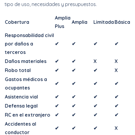
tipo de uso, necesidades y presupuestos.
Amplia
Cobertura
Amplia
Limitada
Básica
Plus
Responsabilidad civil
por daños a
✔
✔
✔
✔
terceros
Daños materiales
✔
✔
X
X
Robo total
✔
✔
✔
X
Gastos médicos a
✔
✔
✔
✔
ocupantes
Asistencia vial
✔
✔
✔
✔
Defensa legal
✔
✔
✔
✔
RC en el extranjero
✔
✔
✔
✔
Accidentes al
✔
✔
✔
X
conductor