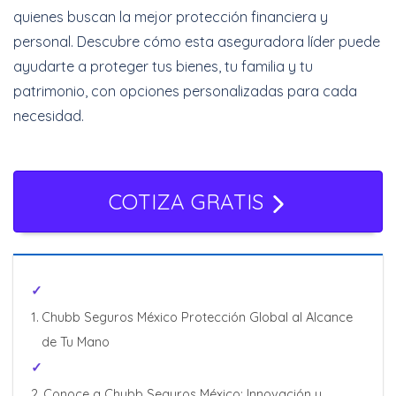
quienes buscan la mejor protección financiera y
personal. Descubre cómo esta aseguradora líder puede
Cotizar Ahora
ayudarte a proteger tus bienes, tu familia y tu
patrimonio, con opciones personalizadas para cada
necesidad.
Increíbles
descuentos + 6 y 12
Meses Sin Intereses
COTIZA GRATIS
Cotizar Ahora
Chubb Seguros México Protección Global al Alcance
de Tu Mano
Conoce a Chubb Seguros México: Innovación y