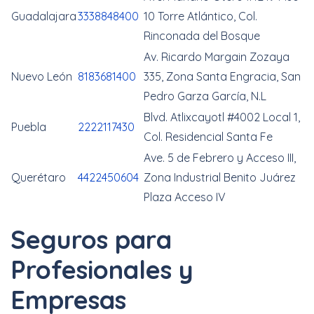
Guadalajara
3338848400
10 Torre Atlántico, Col.
Rinconada del Bosque
Av. Ricardo Margain Zozaya
Nuevo León
8183681400
335, Zona Santa Engracia, San
Pedro Garza García, N.L
Blvd. Atlixcayotl #4002 Local 1,
Puebla
2222117430
Col. Residencial Santa Fe
Ave. 5 de Febrero y Acceso III,
Querétaro
4422450604
Zona Industrial Benito Juárez
Plaza Acceso IV
Seguros para
Profesionales y
Empresas