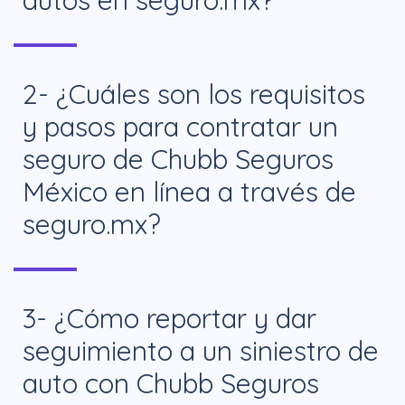
En seguro.mx puedes cotizar y comparar
2- ¿Cuáles son los requisitos
entre más de 20 aseguradoras,
y pasos para contratar un
incluyendo Chubb Seguros México.
seguro de Chubb Seguros
México en línea a través de
seguro.mx?
Necesitas ser mayor de 18 años, residir
3- ¿Cómo reportar y dar
en México y contar con INE, RFC y
seguimiento a un siniestro de
comprobante de domicilio (no mayor a 3
auto con Chubb Seguros
meses). Ingresa tus datos, compara