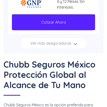
6 y 12 Meses Sin
Intereses
Cotizar Ahora
Ver más aseguradoras
Increíbles
descuentos + 3, 6 y 12
Meses Sin Intereses
Chubb Seguros México
Cotizar Ahora
Protección Global al
Alcance de Tu Mano
Hasta 40% + 6 y 12
Meses Sin Intereses
Chubb Seguros México es la opción preferida para