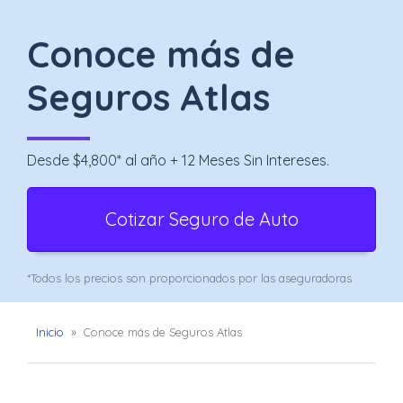
Uber
–
Conoce más de
Chofer
Seguros Atlas
App
Seguro
Desde $4,800* al año + 12 Meses Sin Intereses.
de
Cotizar Seguro de Auto
Gastos
Médicos
*Todos los precios son proporcionados por las aseguradoras
Mayores
Noticias
Inicio
»
Conoce más de Seguros Atlas