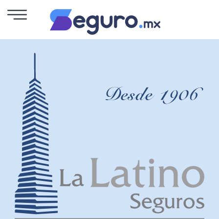
Seguro
de
Autos
Seguro
para
Motos
Cotizar
Seguro
para