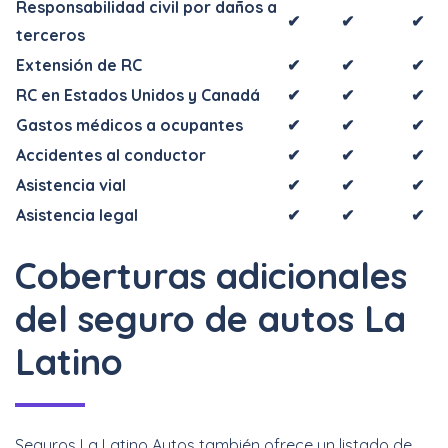
Responsabilidad civil por daños a
✔
✔
✔
terceros
Extensión de RC
✔
✔
✔
RC en Estados Unidos y Canadá
✔
✔
✔
Gastos médicos a ocupantes
✔
✔
✔
Accidentes al conductor
✔
✔
✔
Asistencia vial
✔
✔
✔
Asistencia legal
✔
✔
✔
Coberturas adicionales
del seguro de autos La
Latino
Seguros La Latino Autos también ofrece un listado de