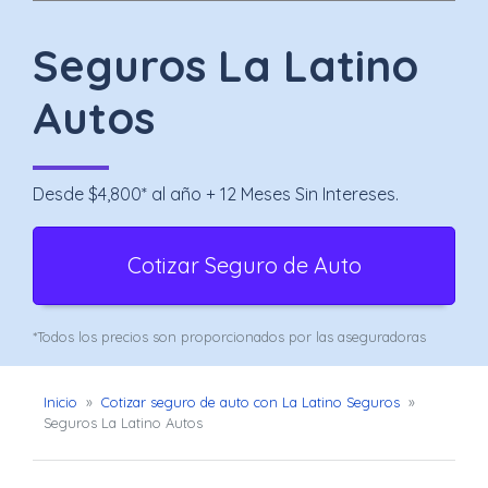
Uber
–
Seguros La Latino
Chofer
Autos
App
Seguro
Desde $4,800* al año + 12 Meses Sin Intereses.
de
Cotizar Seguro de Auto
Gastos
Médicos
*Todos los precios son proporcionados por las aseguradoras
Mayores
Noticias
Inicio
»
Cotizar seguro de auto con La Latino Seguros
»
Seguros La Latino Autos