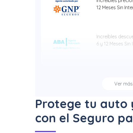
Increíbles precios
12 Meses Sin Int
Increíbles descue
6 y 12 Meses Sin 
Hasta 40% + 6 y
Sin Intereses
Ver má
Protege tu auto 
Increíbles descu
con el Seguro pa
12 Meses Sin Int