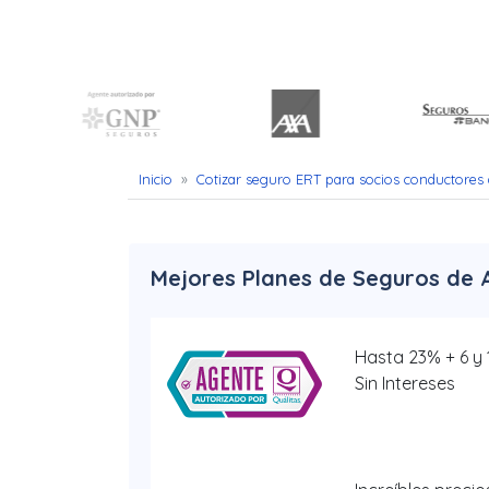
Uber
–
Chofer
App
Inicio
»
Cotizar seguro ERT para socios conductores
Seguro
de
Gastos
Mejores Planes de Seguros de 
Médicos
Mayores
Hasta 23% + 6 y
Sin Intereses
Noticias