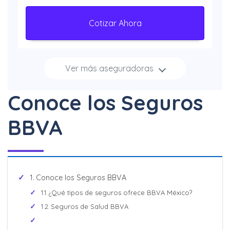
Cotizar Ahora
Ver más aseguradoras
Increíbles
descuentos + 3, 6 y 12
Conoce los Seguros
Meses Sin Intereses
BBVA
Cotizar Ahora
Hasta 40% + 6 y 12
Conoce los Seguros BBVA
Meses Sin Intereses
¿Qué tipos de seguros ofrece BBVA México?
Seguros de Salud BBVA