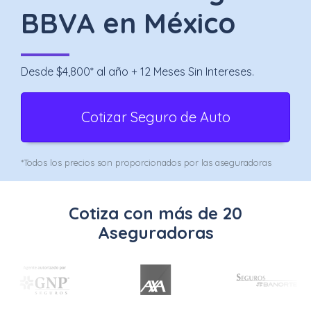
Uber
BBVA en México
–
Chofer
Desde $4,800* al año + 12 Meses Sin Intereses.
App
Cotizar Seguro de Auto
Seguro
de
*Todos los precios son proporcionados por las aseguradoras
Gastos
Médicos
Cotiza con más de 20
Mayores
Aseguradoras
Noticias