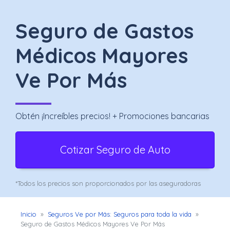
Uber
–
Seguro de Gastos
Chofer
Médicos Mayores
App
Ve Por Más
Seguro
de
Obtén
¡Increíbles precios!
+ Promociones bancarias
Gastos
Médicos
Cotizar Seguro de Auto
Mayores
*Todos los precios son proporcionados por las aseguradoras
Noticias
Inicio
»
Seguros Ve por Más: Seguros para toda la vida
»
Seguro de Gastos Médicos Mayores Ve Por Más