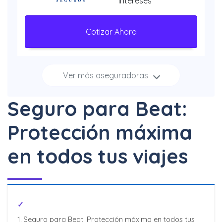
Intereses
Cotizar Ahora
Ver más aseguradoras
Increíbles
descuentos + 3, 6 y 12
Seguro para Beat:
Meses Sin Intereses
Protección máxima
Cotizar Ahora
en todos tus viajes
Hasta 40% + 6 y 12
Meses Sin Intereses
Seguro para Beat: Protección máxima en todos tus