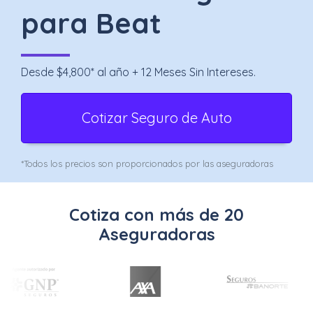
Uber
para Beat
–
Chofer
Desde $4,800* al año + 12 Meses Sin Intereses.
App
Cotizar Seguro de Auto
Seguro
de
*Todos los precios son proporcionados por las aseguradoras
Gastos
Médicos
Cotiza con más de 20
Mayores
Aseguradoras
Noticias