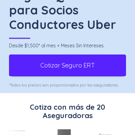
Uber
para Socios
–
Conductores Uber
Chofer
App
Desde $1,500* al mes + Meses Sin Intereses.
Seguro
de
Cotizar Seguro ERT
Gastos
Médicos
*Todos los precios son proporcionados por las aseguradoras
Mayores
Cotiza con más de 20
Noticias
Aseguradoras