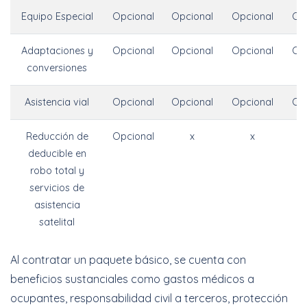
Equipo Especial
Opcional
Opcional
Opcional
Op
Adaptaciones y
Opcional
Opcional
Opcional
Op
conversiones
Asistencia vial
Opcional
Opcional
Opcional
Op
Reducción de
Opcional
x
x
deducible en
robo total y
servicios de
asistencia
satelital
Al contratar un paquete básico, se cuenta con
beneficios sustanciales como gastos médicos a
ocupantes, responsabilidad civil a terceros, protección