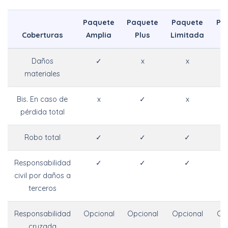
Paquete
Paquete
Paquete
Pa
Coberturas
Amplia
Plus
Limitada
Bá
Daños
✓
x
x
materiales
Bis. En caso de
x
✓
x
pérdida total
Robo total
✓
✓
✓
Responsabilidad
✓
✓
✓
civil por daños a
terceros
Responsabilidad
Opcional
Opcional
Opcional
Op
cruzada