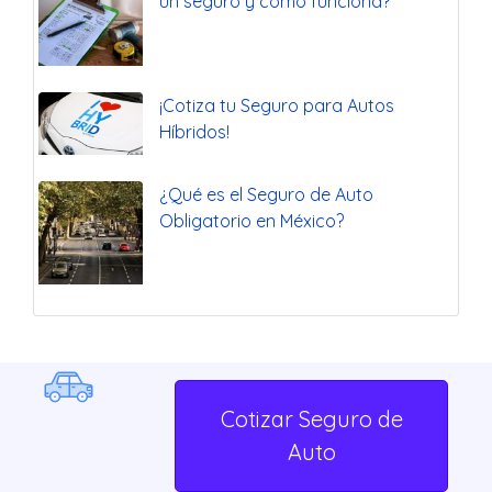
un seguro y cómo funciona?
¡Cotiza tu Seguro para Autos
Híbridos!
¿Qué es el Seguro de Auto
Obligatorio en México?
Seguro de
Otros Seguros
Cotizar Seguro de
Vehículos
Auto
Cotizar seguro de