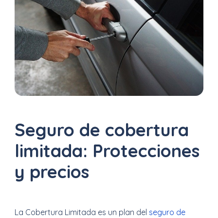
Uber
–
Chofer
App
Seguro
de
Gastos
Seguro de cobertura
Médicos
limitada: Protecciones
Mayores
y precios
Noticias
La Cobertura Limitada es un plan del
seguro de