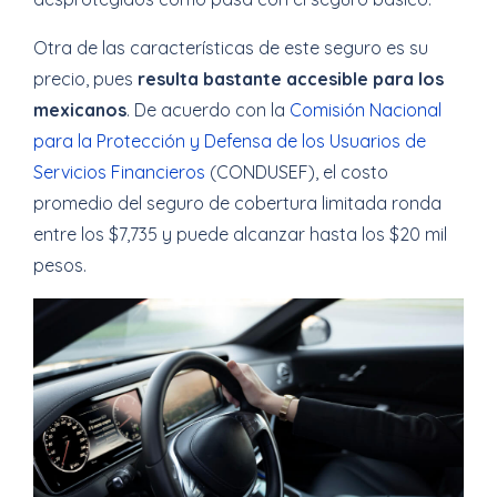
Otra de las características de este seguro es su
precio, pues
resulta bastante accesible para los
mexicanos
. De acuerdo con la
Comisión Nacional
para la Protección y Defensa de los Usuarios de
Servicios Financieros
(CONDUSEF), el costo
promedio del seguro de cobertura limitada ronda
entre los $7,735 y puede alcanzar hasta los $20 mil
pesos.