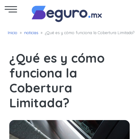
Seguro
Inicio
»
noticias
»
¿Qué es y cómo funciona la Cobertura Limitada?
de
Autos
¿Qué es y cómo
Seguro
funciona la
para
Cobertura
Motos
Limitada?
Cotizar
Seguro
para