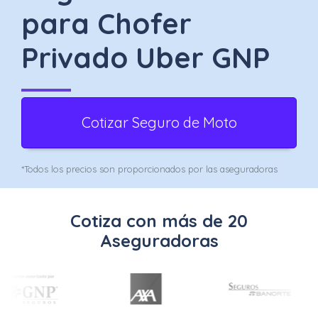
Uber
para Chofer
–
Privado Uber GNP
Chofer
App
Seguro
Cotizar Seguro de Moto
de
*Todos los precios son proporcionados por las aseguradoras
Gastos
Médicos
Cotiza con más de 20
Mayores
Aseguradoras
Noticias