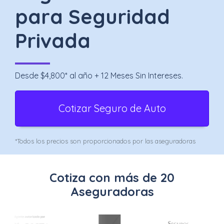
Uber
para Seguridad
–
Privada
Chofer
App
Desde $4,800* al año + 12 Meses Sin Intereses.
Seguro
de
Cotizar Seguro de Auto
Gastos
Médicos
*Todos los precios son proporcionados por las aseguradoras
Mayores
Cotiza con más de 20
Noticias
Aseguradoras