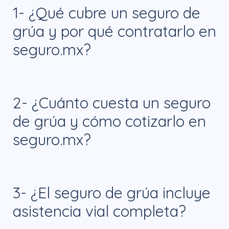
1- ¿Qué cubre un seguro de
grúa y por qué contratarlo en
seguro.mx?
Un seguro de grúa cubre servicios de
2- ¿Cuánto cuesta un seguro
arrastre, asistencia vial y traslado de tu
de grúa y cómo cotizarlo en
vehículo en caso de fallas o accidentes. Al
seguro.mx?
contratar tu seguro de grúa en
seguro.mx, obtienes atención rápida,
El costo de un seguro de grúa depende
opciones de cobertura personalizadas y
3- ¿El seguro de grúa incluye
de factores como tu ubicación, tipo de
precios competitivos que te ayudan a
asistencia vial completa?
vehículo y nivel de cobertura. En
resolver cualquier imprevisto sin afectar