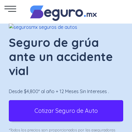
Seguro
de
Seguro de grúa
Autos
ante un accidente
Seguro
vial
para
Motos
Desde $4,800* al año + 12 Meses Sin Intereses .
Cotizar
Cotizar Seguro de Auto
Seguro
para
*Todos los precios son proporcionados por las aseguradoras