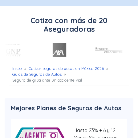
Uber
–
Cotiza con más de 20
Chofer
Aseguradoras
App
Seguro
de
Inicio
»
Cotizar seguros de autos en México 2026
»
Guias de Seguros de Autos
»
Gastos
Seguro de grúa ante un accidente vial
Médicos
Mayores
Mejores Planes de Seguros de Autos
Noticias
Hasta 23% + 6 y 12
Meses Sin Intereses