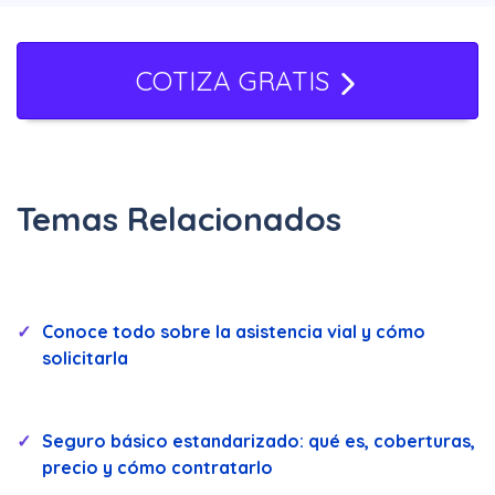
de arrastre y beneficios adicionales. En
seguro.mx, puedes comparar diferentes
COTIZA GRATIS
opciones de seguro de grúa, asegurarte
de que se adapten a tu estilo de
conducción y contratar fácilmente en
Temas Relacionados
línea con total confianza.
Conoce todo sobre la asistencia vial y cómo
solicitarla
Seguro básico estandarizado: qué es, coberturas,
precio y cómo contratarlo