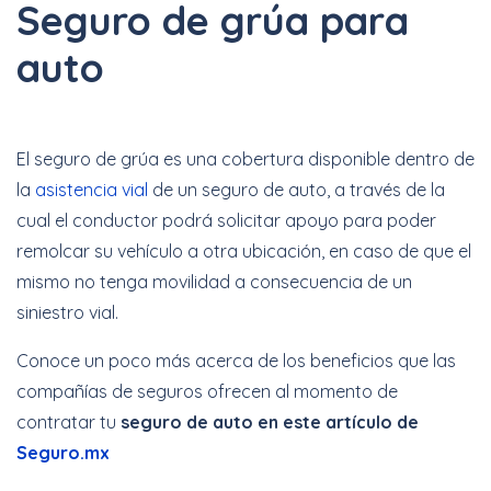
Seguro de grúa para
Cotizar Ahora
auto
Hasta 40% + 6 y 12
El seguro de grúa es una cobertura disponible dentro de
Meses Sin Intereses
la
asistencia vial
de un seguro de auto, a través de la
cual el conductor podrá solicitar apoyo para poder
remolcar su vehículo a otra ubicación, en caso de que el
Cotizar Ahora
mismo no tenga movilidad a consecuencia de un
siniestro vial.
Conoce un poco más acerca de los beneficios que las
Increíbles
compañías de seguros ofrecen al momento de
descuentos + 6 y 12
contratar tu
seguro de auto en este artículo de
Meses Sin Intereses
Seguro.mx