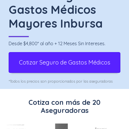
Uber
Gastos Médicos
–
Mayores Inbursa
Chofer
App
Desde $4,800* al año + 12 Meses Sin Intereses.
Seguro
de
Cotizar Seguro de Gastos Médicos
Gastos
Médicos
*Todos los precios son proporcionados por las aseguradoras
Mayores
Cotiza con más de 20
Noticias
Aseguradoras