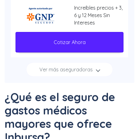
Increíbles precios + 3,
6 y 12 Meses Sin
Intereses
Cotizar Ahora
Ver más aseguradoras
Increíbles
descuentos + 3, 6 y 12
Meses Sin Intereses
¿Qué es el seguro de
Cotizar Ahora
gastos médicos
mayores que ofrece
Inbursa?
Hasta 40% + 6 y 12