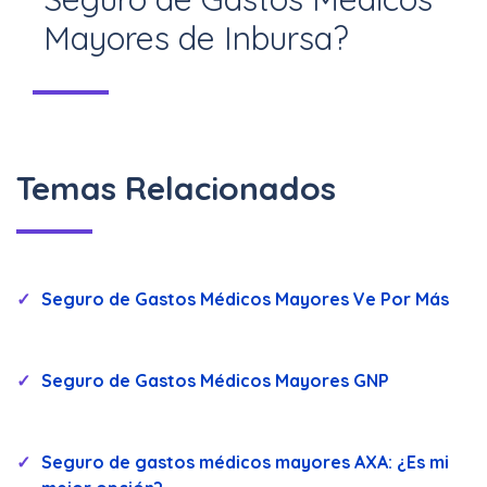
adquirido, puede renovarse de forma
Mayores de Inbursa?
vitalicia. Hombres mayores de 50
años y mujeres mayores de 55 solo
Puedes cotizar tu seguro en línea
pueden contratar si aseguran a un
desde Seguro.mx, comparar
familiar menor a esas edades.
Temas Relacionados
coberturas, elegir el plan ideal y
obtener descuentos exclusivos de
forma rápida y segura.
Seguro de Gastos Médicos Mayores Ve Por Más
Seguro de Gastos Médicos Mayores GNP
Seguro de gastos médicos mayores AXA: ¿Es mi