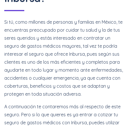
Meses Sin Intereses
Si tú, como millones de personas y familias en México, te
Cotizar Ahora
encuentras preocupado por cuidar tu salud y la de tus
seres queridos y estás interesado en contratar un
seguro de gastos médicos mayores, tal vez te podría
interesar el seguro que ofrece Inbursa, pues según sus
Increíbles
descuentos + 6 y 12
clientes es uno de los más eficientes y completos para
Meses Sin Intereses
ayudarte en todo lugar y momento ante enfermedades,
accidentes o cualquier emergencia, ya que cuenta con
Cotizar Ahora
coberturas, beneficios y costos que se adaptan y
protegen en toda situación adversa.
A continuación te contaremos más al respecto de este
seguro. Pero si lo que quieres es ya entrar a cotizar tu
seguro de gastos médicos con Inbursa, puedes utilizar