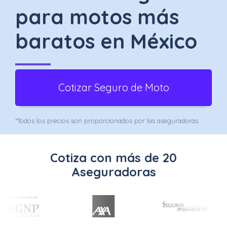
Uber
para motos más
–
baratos en México
Chofer
App
Seguro
Cotizar Seguro de Moto
de
*Todos los precios son proporcionados por las aseguradoras
Gastos
Médicos
Cotiza con más de 20
Mayores
Aseguradoras
Noticias