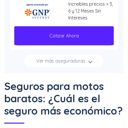
Increíbles precios + 3,
6 y 12 Meses Sin
Intereses
Cotizar Ahora
Ver más aseguradoras
Increíbles
descuentos + 3, 6 y 12
Meses Sin Intereses
Seguros para motos
Cotizar Ahora
baratos: ¿Cuál es el
seguro más económico?
Hasta 40% + 6 y 12
Meses Sin Intereses