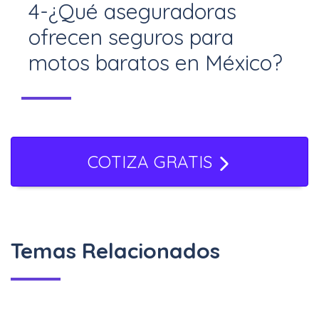
4-¿Qué aseguradoras
Seguro.mx, contratando solo las
ofrecen seguros para
coberturas necesarias, ajustando
motos baratos en México?
deducibles y aprovechando
descuentos.
En 2026 destacan Quálitas, GNP, AXA,
Mapfre y Seguros Azteca por su
COTIZA GRATIS
relación costo-beneficio.
Temas Relacionados