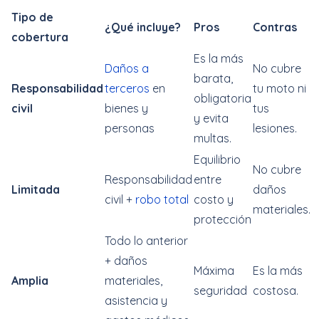
Tipo de
¿Qué incluye?
Pros
Contras
cobertura
Es la más
Daños a
No cubre
barata,
Responsabilidad
terceros
en
tu moto ni
obligatoria
civil
bienes y
tus
y evita
personas
lesiones.
multas.
Equilibrio
No cubre
Responsabilidad
entre
Limitada
daños
civil +
robo total
costo y
materiales.
protección
Todo lo anterior
+ daños
Máxima
Es la más
Amplia
materiales,
seguridad
costosa.
asistencia y