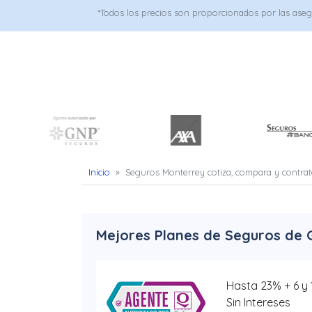
Uber
*Todos los precios son proporcionados por las ase
–
Chofer
App
Seguro
de
Gastos
Inicio
»
Seguros Monterrey cotiza, compara y contrat
Médicos
Mayores
Mejores Planes de Seguros de
Noticias
Hasta 23% + 6 y
Sin Intereses