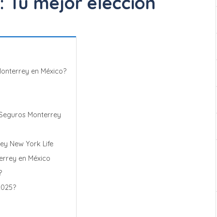
 Tu mejor elección
entos + 6 y
Cotizar Ahora
ereses
Monterrey en México?
Seguros Monterrey
ey New York Life
errey en México
?
2025?