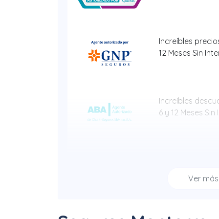
Increíbles precios
12 Meses Sin Int
Increíbles descue
6 y 12 Meses Sin 
Hasta 40% + 6 y
Sin Intereses
Ver má