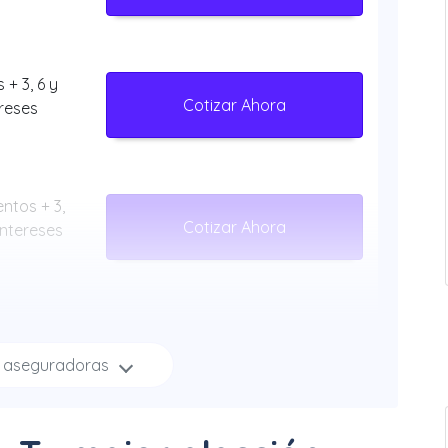
 + 3, 6 y
Cotizar Ahora
ereses
ntos + 3,
Cotizar Ahora
Intereses
 12 Meses
Cotizar Ahora
s aseguradoras