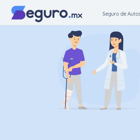
Seguro de Auto
Seguro
de
Autos
Seguro
para
Motos
Cotizar
Seguro
para