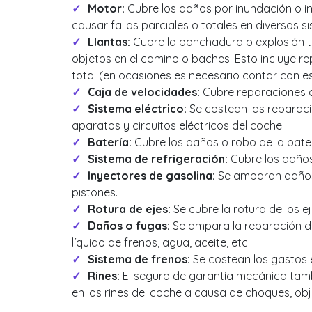
Motor:
Cubre los daños por inundación o in
causar fallas parciales o totales en diversos
Llantas:
Cubre la ponchadura o explosión to
objetos en el camino o baches. Esto incluye r
total (en ocasiones es necesario contar con e
Caja de velocidades:
Cubre reparaciones o 
Sistema eléctrico:
Se costean las reparacio
aparatos y circuitos eléctricos del coche.
Batería:
Cubre los daños o robo de la bater
Sistema de refrigeración:
Cubre los daños 
Inyectores de gasolina:
Se amparan daños 
pistones.
Rotura de ejes:
Se cubre la rotura de los 
Daños o fugas:
Se ampara la reparación de
líquido de frenos, agua, aceite, etc.
Sistema de frenos:
Se costean los gastos e
Rines:
El seguro de garantía mecánica tam
en los rines del coche a causa de choques, ob