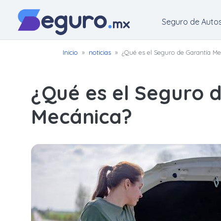
Seguro de Auto
Seguro
Inicio
»
noticias
»
¿Qué es el Seguro de Garantía Me
de
Autos
¿Qué es el Seguro 
Seguro
Mecánica?
para
Motos
Cotizar
Seguro
para