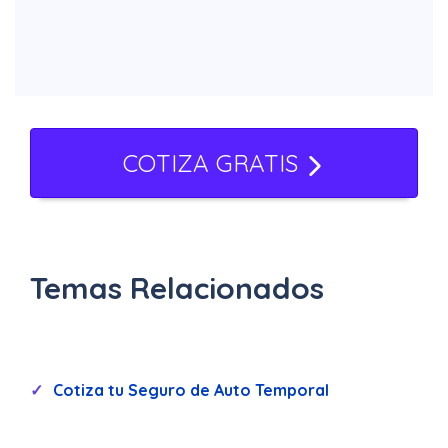
ANA seguros.
El costo de este seguro dependera de
la aseguradora y la cobertura con la
que se contrate, sin embargo los
costos varian entre $900 y $3,500 al
COTIZA GRATIS
mes aproximadamente.
Temas Relacionados
Cotiza tu Seguro de Auto Temporal