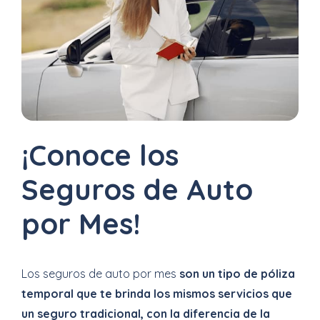
Uber
–
Chofer
App
Seguro
¡Conoce los
de
Gastos
Seguros de Auto
Médicos
por Mes!
Mayores
Noticias
Los seguros de auto por mes
son un tipo de póliza
temporal que te brinda los mismos servicios que
un seguro tradicional, con la diferencia de la