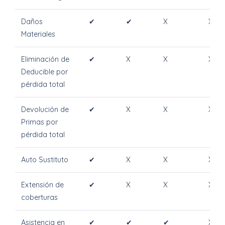
Daños
✔
✔
X
X
Materiales
Eliminación de
✔
X
X
X
Deducible por
pérdida total
Devolución de
✔
X
X
X
Primas por
pérdida total
Auto Sustituto
✔
X
X
X
Extensión de
✔
X
X
X
coberturas
Asistencia en
✔
✔
✔
X