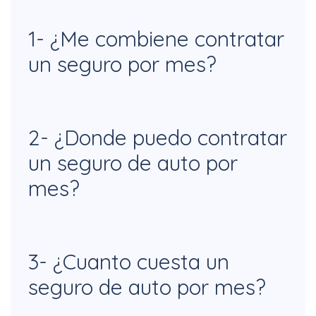
1- ¿Me combiene contratar
un seguro por mes?
Si lo que necesitas es un seguro para
2- ¿Donde puedo contratar
tu auto por un par de meses, tu mejor
un seguro de auto por
opción es el Seguro de Auto por Mes.
mes?
Actualmente varias aseguradoras
3- ¿Cuanto cuesta un
cuentan con este tipo de seguros,
seguro de auto por mes?
algunas de estas son AXA, MAPFRE Y