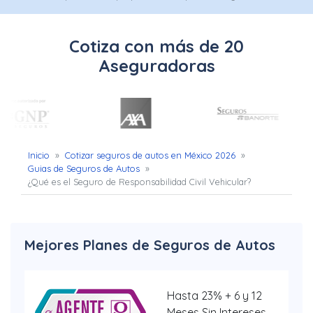
Uber
–
Cotiza con más de 20
Chofer
Aseguradoras
App
Seguro
de
Inicio
»
Cotizar seguros de autos en México 2026
»
Guias de Seguros de Autos
»
Gastos
¿Qué es el Seguro de Responsabilidad Civil Vehicular?
Médicos
Mayores
Mejores Planes de Seguros de Autos
Noticias
Hasta 23% + 6 y 12
Meses Sin Intereses