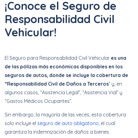
¡Conoce el Seguro de
Cotizar Ahora
Responsabilidad Civil
Vehicular!
Hasta 40% + 6 y 12
Meses Sin Intereses
El Seguro para Responsabilidad Civil Vehicular
es una
de las pólizas más económicas disponibles en los
seguros de autos, donde se incluye la cobertura de
Cotizar Ahora
“Responsabilidad Civil de Daños a Terceros
” y, en
algunos casos, “Asistencia Legal”, “Asistencia Vial” y
“Gastos Médicos Ocupantes”.
Increíbles
descuentos + 6 y 12
Sin embargo, la mayoría de las veces, esta cobertura
Meses Sin Intereses
solo incluye el
seguro de auto obligatorio,
el cual
garantiza la indemnización de daños a bienes