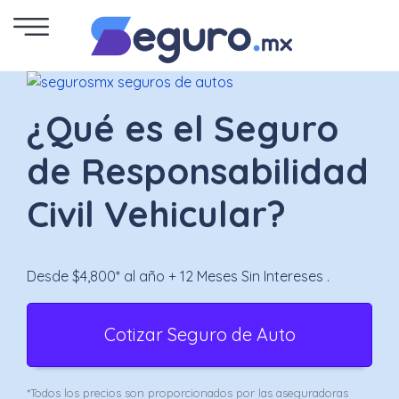
Seguro
de
¿Qué es el Seguro
Autos
de Responsabilidad
Seguro
Civil Vehicular?
para
Motos
Desde $4,800* al año + 12 Meses Sin Intereses .
Cotizar
Cotizar Seguro de Auto
Seguro
para
*Todos los precios son proporcionados por las aseguradoras