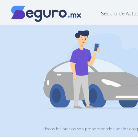
Seguro de Auto
Seguro
de
Autos
Seguro
para
Motos
Cotizar
Seguro
para
*Todos los precios son proporcionados por las ase