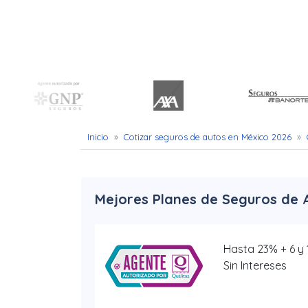
Uber
–
Chofer
App
Seguro
Inicio
»
Cotizar seguros de autos en México 2026
»
de
Gastos
Médicos
Mejores Planes de Seguros de 
Mayores
Hasta 23% + 6 y
Noticias
Sin Intereses