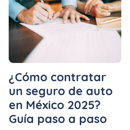
Uber
–
Chofer
App
Seguro
de
Gastos
¿Cómo contratar
Médicos
un seguro de auto
Mayores
en México 2025?
Noticias
Guía paso a paso