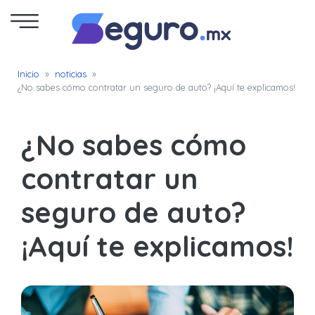
Seguro
Inicio
»
noticias
»
¿No sabes cómo contratar un seguro de auto? ¡Aquí te explicamos!
de
Autos
¿No sabes cómo
Seguro
contratar un
para
seguro de auto?
Motos
¡Aquí te explicamos!
Cotizar
Seguro
para