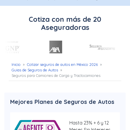
Uber
–
Cotiza con más de 20
Chofer
Aseguradoras
App
Seguro
de
Inicio
»
Cotizar seguros de autos en México 2026
»
Guias de Seguros de Autos
»
Gastos
Seguros para Camiones de Carga y Tractocamiones
Médicos
Mayores
Mejores Planes de Seguros de Autos
Noticias
Hasta 23% + 6 y 12
Meses Sin Intereses