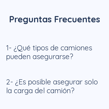
Preguntas Frecuentes
1- ¿Qué tipos de camiones
pueden asegurarse?
Todos los camiones de carga, incluidos
2- ¿Es posible asegurar solo
tractocamiones, camiones tortón,
la carga del camión?
camiones de 3.5 toneladas, camiones
urbanos y vehículos de equipo pesado.
Sí, existen coberturas específicas para