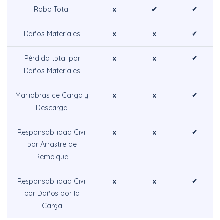
Robo Total
x
✔
✔
Daños Materiales
x
x
✔
Pérdida total por
x
x
✔
Daños Materiales
Maniobras de Carga y
x
x
✔
Descarga
Responsabilidad Civil
x
x
✔
por Arrastre de
Remolque
Responsabilidad Civil
x
x
✔
por Daños por la
Carga