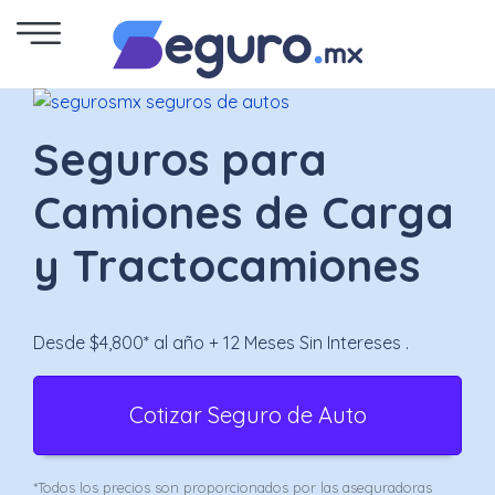
Seguro
de
Seguros para
Autos
Camiones de Carga
Seguro
y Tractocamiones
para
Motos
Desde $4,800* al año + 12 Meses Sin Intereses .
Cotizar
Cotizar Seguro de Auto
Seguro
para
*Todos los precios son proporcionados por las aseguradoras