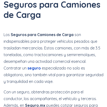
Seguros para Camiones
Cotizar Ahora
de Carga
Hasta 40% + 6 y 12
Los
Seguros para Camiones de Carga
son
Meses Sin Intereses
indispensables para proteger vehículos pesados que
trasladan mercancías. Estos camiones, con más de 3.5
toneladas, como tractocamiones y semirremolques,
Cotizar Ahora
desempeñan una actividad comercial esencial.
Contratar un
seguro
especializado no solo es
obligatorio, sino también vital para garantizar seguridad
y tranquilidad en cada viaje.
Increíbles
descuentos + 6 y 12
Con un seguro, obtendras protección para el
Meses Sin Intereses
conductor, los acompañantes, el vehículo y terceros.
Además, en
Seguro.mx
puedes cotizar seguros para