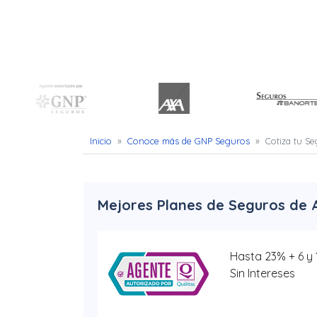
Uber
–
Chofer
App
Seguro
Inicio
»
Conoce más de GNP Seguros
»
Cotiza tu S
de
Gastos
Médicos
Mejores Planes de Seguros de 
Mayores
Hasta 23% + 6 y
Noticias
Sin Intereses