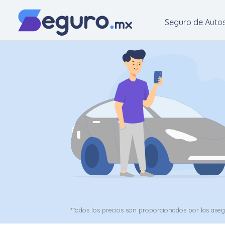
Seguro de Auto
Seguro
de
Autos
Seguro
para
Motos
Cotizar
Seguro
para
*Todos los precios son proporcionados por las ase