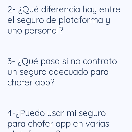
Sí, tanto las plataformas de transporte
2- ¿Qué diferencia hay entre
como la normativa federal exigen un
el seguro de plataforma y
seguro que cubra el uso comercial del
uno personal?
vehículo.
El seguro de la plataforma suele ser
3- ¿Qué pasa si no contrato
limitado y aplica solo durante los viajes.
un seguro adecuado para
El seguro personal complementa esta
chofer app?
cobertura y protege al conductor en todo
momento.
No podrás trabajar en las plataformas y
4-¿Puedo usar mi seguro
estarás expuesto a sanciones legales,
para chofer app en varias
además de riesgos financieros en caso