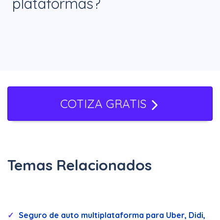
plataformas?
de accidentes.
Sí, algunos seguros son multiplataforma
y permiten trabajar en varias
aplicaciones sin necesidad de contratar
seguros adicionales.
COTIZA GRATIS
Temas Relacionados
Seguro de auto multiplataforma para Uber, Didi,