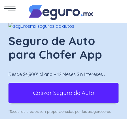
Seguro
de
Seguro de Auto
Autos
para Chofer App
Seguro
para
Desde $4,800* al año + 12 Meses Sin Intereses .
Motos
Cotizar Seguro de Auto
Cotizar
Seguro
*Todos los precios son proporcionados por las aseguradoras
para