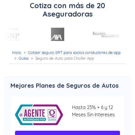
Uber
Cotiza con más de 20
Aseguradoras
–
Chofer
App
Seguro
Inicio
»
Cotizar seguro ERT para socios conductores de app
»
Guías
»
Seguro de Auto para Chofer App
de
Gastos
Mejores Planes de Seguros de Autos
Médicos
Mayores
Hasta 23% + 6 y 12
Noticias
Meses Sin Intereses