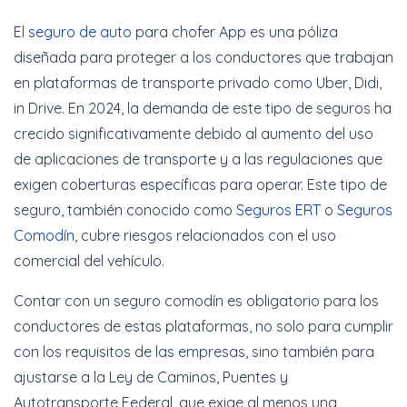
El
seguro de auto
para chofer App es una póliza
diseñada para proteger a los conductores que trabajan
Hasta 40% + 6 y 12
en plataformas de transporte privado como Uber, Didi,
Meses Sin Intereses
in Drive. En 2024, la demanda de este tipo de seguros ha
crecido significativamente debido al aumento del uso
de aplicaciones de transporte y a las regulaciones que
Cotizar Ahora
exigen coberturas específicas para operar. Este tipo de
seguro, también conocido como
Seguros ERT
o
Seguros
Comodín
, cubre riesgos relacionados con el uso
Increíbles
comercial del vehículo.
descuentos + 6 y 12
Meses Sin Intereses
Contar con un seguro comodín es obligatorio para los
conductores de estas plataformas, no solo para cumplir
con los requisitos de las empresas, sino también para
Cotizar Ahora
ajustarse a la Ley de Caminos, Puentes y
Autotransporte Federal, que exige al menos una