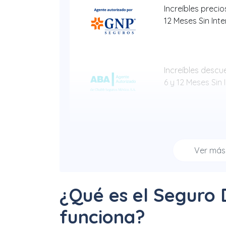
Increíbles precios
12 Meses Sin Int
Increíbles descue
6 y 12 Meses Sin 
Hasta 40% + 6 y
Sin Intereses
Ver má
¿Qué es el Seguro 
Increíbles descu
12 Meses Sin Int
funciona?