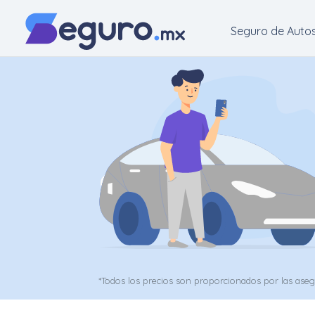
Seguro de Auto
Seguro
de
Autos
Seguro
para
Motos
Cotizar
Seguro
*Todos los precios son proporcionados por las ase
para