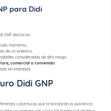
NP para Didi
Didi GNP destacan:
 todo momento.
s de un siniestro.
nidades consideradas de alto riesgo.
ctura, comercial o convenido
.
ses sin intereses.
uro Didi GNP
ferentes coberturas que te brindarán la asistencia
ante un siniestro vial, como tal el principal objetivo