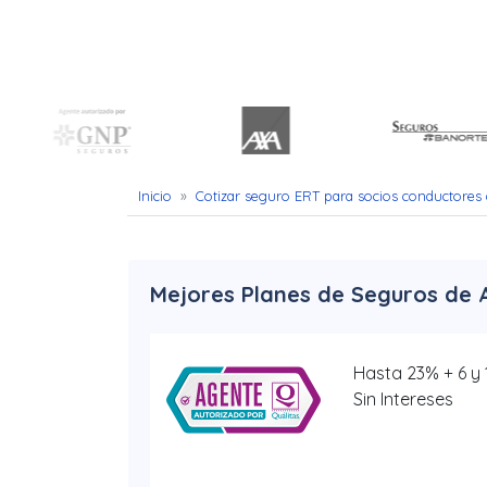
Uber
–
Chofer
App
Seguro
Inicio
»
Cotizar seguro ERT para socios conductores
de
Gastos
Mejores Planes de Seguros de 
Médicos
Mayores
Hasta 23% + 6 y
Sin Intereses
Noticias