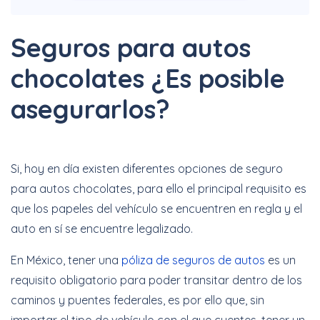
descuentos + 3, 6 y 12
Meses Sin Intereses
Seguros para autos
Cotizar Ahora
chocolates ¿Es posible
asegurarlos?
Hasta 40% + 6 y 12
Meses Sin Intereses
Si, hoy en día existen diferentes opciones de seguro
para autos chocolates, para ello el principal requisito es
que los papeles del vehículo se encuentren en regla y el
Cotizar Ahora
auto en sí se encuentre legalizado.
En México, tener una
póliza de seguros de autos
es un
Increíbles
requisito obligatorio para poder transitar dentro de los
descuentos + 6 y 12
caminos y puentes federales, es por ello que, sin
Meses Sin Intereses