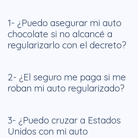
1- ¿Puedo asegurar mi auto
chocolate si no alcancé a
regularizarlo con el decreto?
R= No, ya que las aseguradoras
2- ¿El seguro me paga si me
requieren obligatoriamente que el
roban mi auto regularizado?
vehículo esté de forma legal en el país.
Por lo tanto, en 2026 deberás realizar la
R= Sí, siempre y cuando contrates una
importación definitiva por aduana para
3- ¿Puedo cruzar a Estados
Cobertura Limitada o Amplia. Sin
que te autoricen emitir la póliza.
Unidos con mi auto
embargo, debes tener en cuenta que la