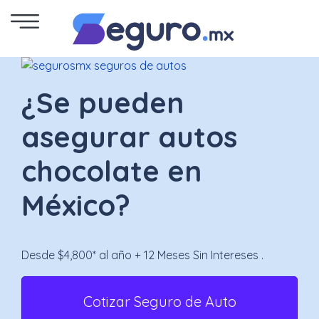
Seguro
de
¿Se pueden
Autos
asegurar autos
Seguro
chocolate en
para
México?
Motos
Cotizar
Desde $4,800* al año + 12 Meses Sin Intereses .
Seguro
para
Cotizar Seguro de Auto