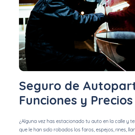
Uber
–
Chofer
App
Seguro
de
Gastos
Seguro de Autopart
Médicos
Funciones y Precios
Mayores
Noticias
¿Alguna vez has estacionado tu auto en la calle y 
que le han sido robados los faros, espejos, rines, ll