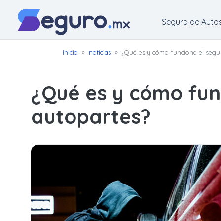
Seguro de Auto
Seguro
Inicio
»
noticias
»
¿Qué es y cómo funciona el segu
de
Autos
¿Qué es y cómo fun
Seguro
autopartes?
para
Motos
Cotizar
Seguro
para