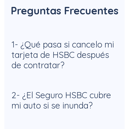
Preguntas Frecuentes
1- ¿Qué pasa si cancelo mi
tarjeta de HSBC después
de contratar?
R=Tu seguro seguirá vigente, ya que
2- ¿El Seguro HSBC cubre
el contrato real es con AXA. Sin
mi auto si se inunda?
embargo, debes contactarlos rápido
para cambiar tu tarjeta domiciliada y
R=Sí, siempre y cuando tengas el
así evitar que tu póliza se cancele por