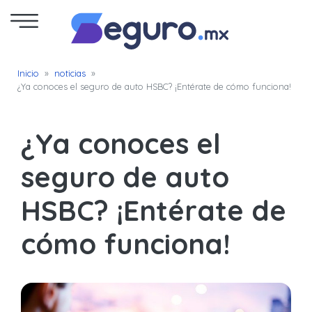
Seguro
Inicio
»
noticias
»
¿Ya conoces el seguro de auto HSBC? ¡Entérate de cómo funciona!
de
Autos
¿Ya conoces el
Seguro
seguro de auto
para
HSBC? ¡Entérate de
Motos
cómo funciona!
Cotizar
Seguro
para