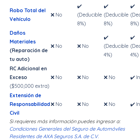
✔️
✔️
✔️
Robo Total del
❌ No
(Deducible
(Deducible
(De
Vehículo
8%)
8%)
8%)
Daños
✔️
✔️
Materiales
❌ No
❌ No
(Deducible
(De
(Reparación de
4%)
4%)
tu auto)
RC Adicional en
Exceso
❌ No
❌ No
❌ No
✔️ I
($500,000 extra)
Extensión de
Responsabilidad
❌ No
❌ No
❌ No
✔️ I
Civil
Si requieres más información puedes ingresar a:
Condiciones Generales del Seguro de Automóviles
Residentes de AXA Seguros S.A. de C.V.