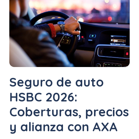
Uber
–
Chofer
App
Seguro
de
Gastos
Seguro de auto
Médicos
HSBC 2026:
Mayores
Coberturas, precios
Noticias
y alianza con AXA