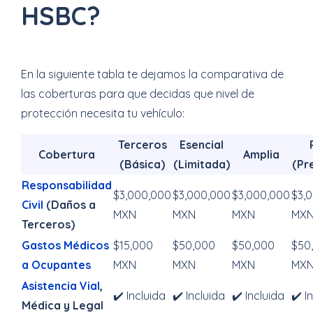
HSBC?
En la siguiente tabla te dejamos la comparativa de
las coberturas para que decidas que nivel de
protección necesita tu vehículo:
Terceros
Esencial
Cobertura
Amplia
(Básica)
(Limitada)
(Pr
Responsabilidad
$3,000,000
$3,000,000
$3,000,000
$3,
Civil
(Daños a
MXN
MXN
MXN
MX
Terceros)
Gastos Médicos
$15,000
$50,000
$50,000
$50
a Ocupantes
MXN
MXN
MXN
MX
Asistencia Vial
,
✔️ Incluida
✔️ Incluida
✔️ Incluida
✔️ I
Médica y Legal