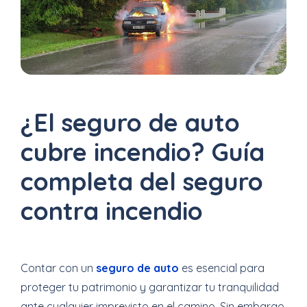
Uber
–
Chofer
App
¿El seguro de auto
Seguro
de
cubre incendio? Guía
Gastos
completa del seguro
Médicos
contra incendio
Mayores
Noticias
Contar con un
seguro de auto
es esencial para
proteger tu patrimonio y garantizar tu tranquilidad
ante cualquier imprevisto en el camino. Sin embargo,