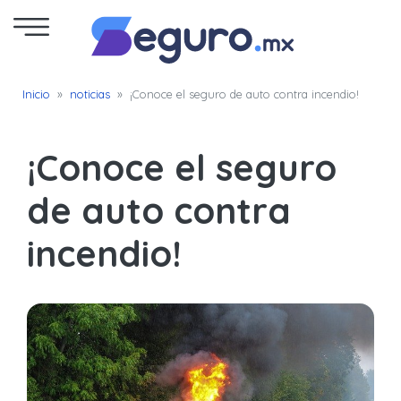
Seguro
Inicio
»
noticias
»
¡Conoce el seguro de auto contra incendio!
de
Autos
¡Conoce el seguro
Seguro
de auto contra
para
incendio!
Motos
Cotizar
Seguro
para