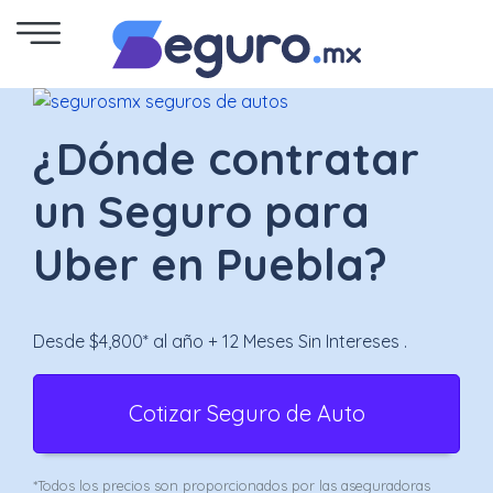
Seguro
de
¿Dónde contratar
Autos
un Seguro para
Seguro
Uber en Puebla?
para
Motos
Desde $4,800* al año + 12 Meses Sin Intereses .
Cotizar
Cotizar Seguro de Auto
Seguro
para
*Todos los precios son proporcionados por las aseguradoras