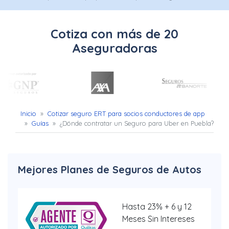
Uber
–
Cotiza con más de 20
Chofer
Aseguradoras
App
Seguro
de
Inicio
»
Cotizar seguro ERT para socios conductores de app
»
Guías
»
¿Dónde contratar un Seguro para Uber en Puebla?
Gastos
Médicos
Mayores
Mejores Planes de Seguros de Autos
Noticias
Hasta 23% + 6 y 12
Meses Sin Intereses