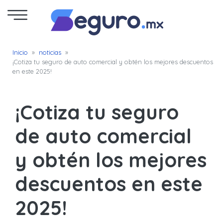
Seguro
Inicio
»
noticias
»
¡Cotiza tu seguro de auto comercial y obtén los mejores descuentos
de
en este 2025!
Autos
¡Cotiza tu seguro
Seguro
para
de auto comercial
Motos
y obtén los mejores
Cotizar
descuentos en este
Seguro
2025!
para