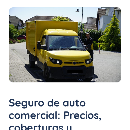
Uber
–
Chofer
App
Seguro
de
Gastos
Médicos
Mayores
Seguro de auto
Noticias
comercial: Precios,
coberturas y