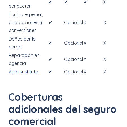
✔
✔
✔
X
conductor
Equipo especial,
adaptaciones y
✔
Opcional
X
X
conversiones
Daños por la
✔
Opcional
X
X
carga
Reparación en
✔
Opcional
X
X
agencia
Auto sustituto
✔
Opcional
X
X
Coberturas
adicionales del seguro
comercial