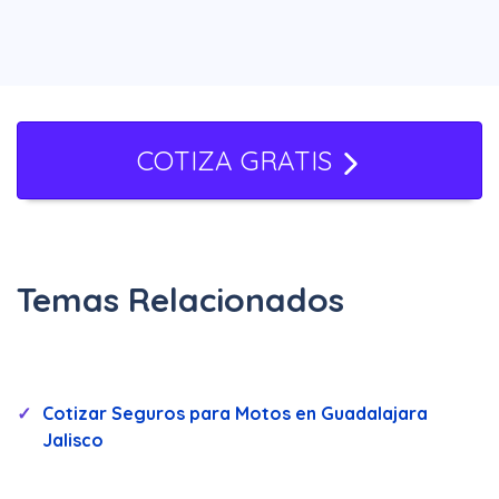
Además de cumplir con la ley, contar con
un seguro brinda asistencia en
accidentes, protección contra robo,
gastos médicos y asistencia vial.
COTIZA GRATIS
Temas Relacionados
Cotizar Seguros para Motos en Guadalajara
Jalisco