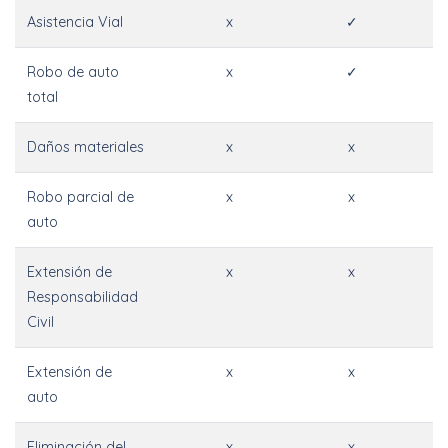
Asistencia Vial
x
✓
Robo de auto
x
✓
total
Daños materiales
x
x
Robo parcial de
x
x
auto
Extensión de
x
x
Responsabilidad
Civil
Extensión de
x
x
auto
Eliminación del
x
x