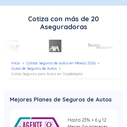
Uber
–
Cotiza con más de 20
Chofer
Aseguradoras
App
Seguro
de
Inicio
»
Cotizar seguros de autos en México 2026
»
Guias de Seguros de Autos
»
Gastos
Cotiza Seguros para Autos en Guadalajara
Médicos
Mayores
Mejores Planes de Seguros de Autos
Noticias
Hasta 23% + 6 y 12
Meses Sin Intereses