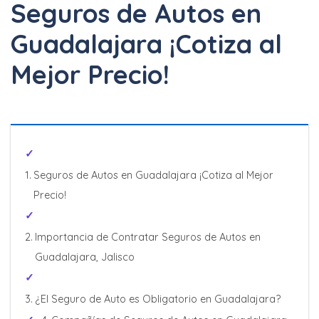
Seguros de Autos en
Cotizar Ahora
Guadalajara ¡Cotiza al
Mejor Precio!
Hasta 40% + 6 y 12
Meses Sin Intereses
Seguros de Autos en Guadalajara ¡Cotiza al Mejor
Cotizar Ahora
Precio!
Importancia de Contratar Seguros de Autos en
Increíbles
Guadalajara, Jalisco
descuentos + 6 y 12
Meses Sin Intereses
¿El Seguro de Auto es Obligatorio en Guadalajara?