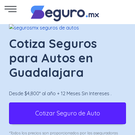
Seguro
de
Cotiza Seguros
Autos
para Autos en
Seguro
Guadalajara
para
Motos
Desde $4,800* al año + 12 Meses Sin Intereses .
Cotizar
Cotizar Seguro de Auto
Seguro
para
*Todos los precios son proporcionados por las aseguradoras